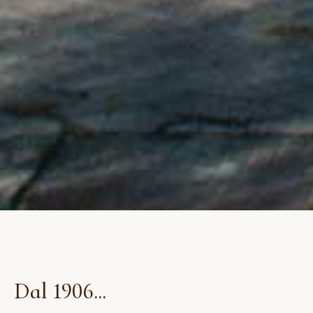
D
a
l
1
9
0
6
.
.
.