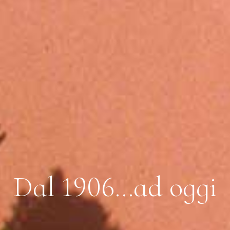
D
a
l
1
9
0
6
…
a
d
o
g
g
i