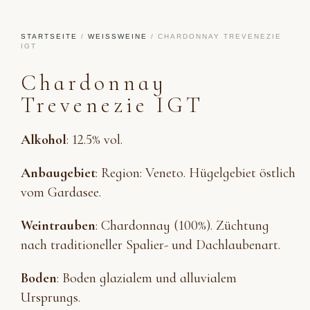
STARTSEITE
/
WEISSWEINE
/ CHARDONNAY TREVENEZIE
IGT
Chardonnay
Trevenezie IGT
Alkohol
: 12.5% vol.
Anbaugebiet
: Region: Veneto. Hügelgebiet östlich
vom Gardasee.
Weintrauben
: Chardonnay (100%). Züchtung
nach traditioneller Spalier- und Dachlaubenart.
Boden
: Boden glazialem und alluvialem
Ursprungs.