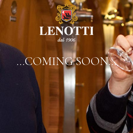
…COMING SOON…